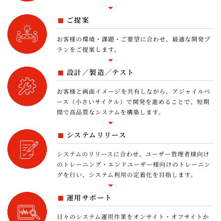
修正が可能となり、商談・案件の紐づけなど営業活動の質
が向上。部門間連携も強化され、業務効率が大幅に改善さ
ご提案
れました。さらに将来的なFinancial Services Cloud
（FSC）活用や他システム連携にも対応できる柔軟な基盤
お客様の環境・課題・ご要望に合わせ、最適な開発プ
へと進化しました。 今後の展望 Lightning移行はゴール
ランをご提案します。
ではなくスタート。FSC活用によるさらなる業務改善や、O
mniStudioを活用したUI/UXの進化、お客様向けサイト
のリッチ化を推進します。今後は営業業務以外の周辺シス
設計／製造／テスト
テムも段階的にSalesforceへ統合し、業務全体の最適化を
目指します。
お客様と画面イメージを共有しながら、アジャイルベ
ース（小さいサイクル）で開発を進めることで、短期
間で高品質なシステムを構築します。
システムリリース
システムのリリースに合わせ、ユーザー管理者様向け
のトレーニング・エンドユーザー様向けのトレーニン
グを行い、システム利用の定着化を目指します。
運用サポート
日々のシステム運用作業をオンサイト・オフサイトか