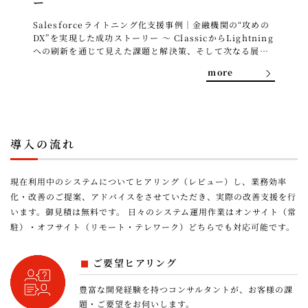
ー
Salesforceライトニング化支援事例｜金融機関の“攻めの
DX”を実現した成功ストーリー ～ ClassicからLightning
への刷新を通じて見えた課題と解決策、そして次なる展望
～ 本ドキュメントは、ある金融機関様でSalesforce Clas
m
ore
sicからLightningへの移行支援を行った事例をもとに、業
務効率化とDX推進を実現したプロジェクトの全体像を紹介
します。システム刷新の背景、直面した課題、取り組み内
容、得られた成果、そして今後の展望について、具体的か
つ分かりやすく解説しています。 本ドキュメントの概要
刷新の背景と課題 15年稼働した営業業務に関するワークフ
導入の流れ
ローシステム（Salesforce Classic）は、制度変更対応の
複雑化や部門間の情報分断、古いUI/UXによる操作負担増
加など、現場の業務効率に限界が生じていました。さらに2
現在利用中のシステムについてヒアリング（レビュー）し、業務効率
025年12月のサポート終了が迫る中、抜本的なシステム刷
化・改善のご提案、アドバイスをさせていただき、実際の改善支援を行
新が急務となりました。 再設計の取り組み方針 Salesforc
います。御見積は無料です。 日々のシステム運用作業はオンサイト（常
e Lightningの標準機能を最大限活用し、保守性と拡張性
駐）・オフサイト（リモート・テレワーク）どちらでも対応可能です。
に優れたシンプルな基盤を再構築。金融業務の深い理解を
持つ混合チームで、要件定義からリリースまで一気通貫で
推進しました。UI/UXの刷新や部門横断プロセス整備によ
ご要望ヒアリング
り、情報の一元管理とリアルタイム性を高めました。 移行
による成果 2025年秋に計画通りLightningへの移行と安
豊富な開発経験を持つコンサルタントが、お客様の課
定稼働を実現。標準機能中心化により柔軟な運用・迅速な
題・ご要望をお伺いします。