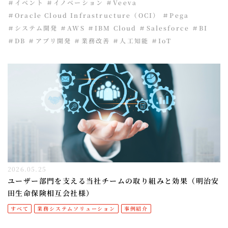
＃イベント
＃イノベーション
＃Veeva
＃Oracle Cloud Infrastructure（OCI）
＃Pega
＃システム開発
＃AWS
＃IBM Cloud
＃Salesforce
＃BI
＃DB
＃アプリ開発
＃業務改善
＃人工知能
＃IoT
2026.05.25
ユーザー部門を支える当社チームの取り組みと効果（明治安
田生命保険相互会社様）
すべて
業務システムソリューション
事例紹介