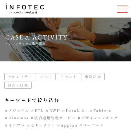
CASE & ACTIVITY
インフォテックの取り組み
セキュリティ
すべて
イベント
事例紹介
調査・研究
キーワードで絞り込む
＃アジャイル
＃ETL
＃DWH
＃DataLake
＃Tableau
＃Hinemos
＃統合運用管理サービス
＃デザインシンキング
＃インフラ
＃セキュリティ
＃Appian
＃ローコード