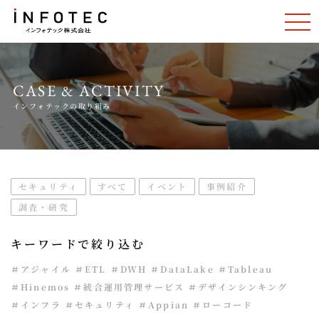
CASE & ACTIVITY
インフォテックの取り組み
セキュリティ
すべて
イベント
事例紹介
調査・研究
キーワードで絞り込む
＃アジャイル
＃ETL
＃DWH
＃DataLake
＃Tableau
＃Hinemos
＃統合運用管理サービス
＃デザインシンキング
＃インフラ
＃セキュリティ
＃Appian
＃ローコード