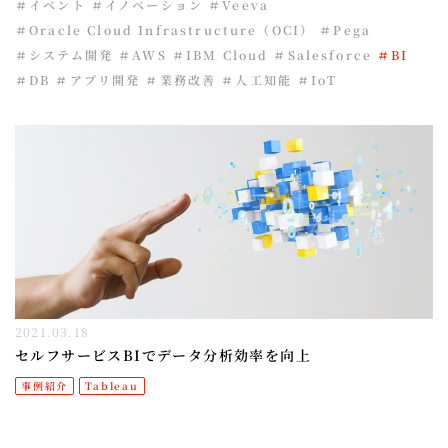
＃イベント
＃イノベーション
＃Veeva
＃Oracle Cloud Infrastructure（OCI）
＃Pega
＃システム開発
＃AWS
＃IBM Cloud
＃Salesforce
＃BI
＃DB
＃アプリ開発
＃業務改善
＃人工知能
＃IoT
2021.03.18
セルフサービスBIでデータ分析効率を向上
事例紹介
Tableau