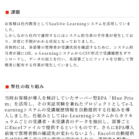
課題
お客様は社内教育としてSaaSのe-Learningシステムを活用していま
した。
しかしながら社内で運用するにはシステム担当者の手作業が発生してお
り、非常に手間がかかる状況となっておりました。
具体的には、各部署の管理者が受講状況を確認するために、システム担
当者が週に1回、e-LearningシステムからCSV形式で受講履歴をダウ
ンロードし、データの加工を行い、各部署ごとにファイルを分割して管
理者に配布する作業が発生していました。
弊社の取り組み
当時お客様が導入を検討していたサーバー型RPA「Blue Pris
m」を活用し、その実証実験を兼ねたプロジェクトとしてe-L
earningシステムの受講履歴情報を自動提供する仕組みを導
入しました。仕組みとしてはe-Learningシステムからカリキ
ュラムごとの受講者・未受講者のデータを抽出し、部署ごと
にExcelファイルで提供するというものです。さらにRPA導入
前後で管理者側の確認先が変わらないよう、Excelの自動提供