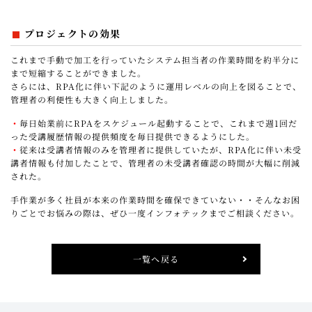
プロジェクトの効果
これまで手動で加工を行っていたシステム担当者の作業時間を約半分に
まで短縮することができました。
さらには、RPA化に伴い下記のように運用レベルの向上を図ることで、
管理者の利便性も大きく向上しました。
・
毎日始業前にRPAをスケジュール起動することで、これまで週1回だ
った受講履歴情報の提供頻度を毎日提供できるようにした。
・
従来は受講者情報のみを管理者に提供していたが、RPA化に伴い未受
講者情報も付加したことで、管理者の未受講者確認の時間が大幅に削減
された。
手作業が多く社員が本来の作業時間を確保できていない・・そんなお困
りごとでお悩みの際は、ぜひ一度インフォテックまでご相談ください。
一覧へ戻る