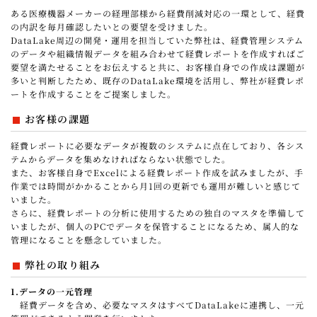
ある医療機器メーカーの経理部様から経費削減対応の一環として、経費
の内訳を毎月確認したいとの要望を受けました。
DataLake周辺の開発・運用を担当していた弊社は、経費管理システム
のデータや組織情報データを組み合わせて経費レポートを作成すればご
要望を満たせることをお伝えすると共に、お客様自身での作成は課題が
多いと判断したため、既存のDataLake環境を活用し、弊社が経費レポ
ートを作成することをご提案しました。
お客様の課題
経費レポートに必要なデータが複数のシステムに点在しており、各シス
テムからデータを集めなければならない状態でした。
また、お客様自身でExcelによる経費レポート作成を試みましたが、手
作業では時間がかかることから月1回の更新でも運用が難しいと感じて
いました。
さらに、経費レポートの分析に使用するための独自のマスタを準備して
いましたが、個人のPCでデータを保管することになるため、属人的な
管理になることを懸念していました。
弊社の取り組み
1.データの一元管理
経費データを含め、必要なマスタはすべてDataLakeに連携し、一元