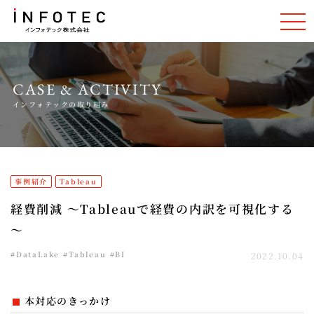
CASE & ACTIVITY
インフォテックの取り組み
事例紹介
Tableau
経費削減 ～Tableauで経費の内訳を可視化する
～
#DataLake
#Tableau
#BI
2022.10.04
本対応のきっかけ