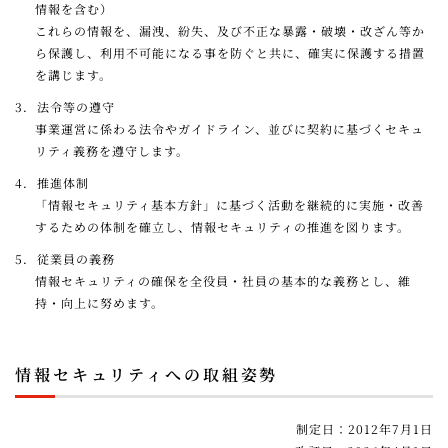
情報を含む）
これらの情報を、漏洩、紛失、及び不正な暴露・破壊・改ざん等か
ら保護し、利用不可能になる事を防ぐと共に、確実に保護する措置
を講じます。
3．
法令等の遵守
事業運営に係わる法令やガイドライン、並びに契約に基づくセキュ
リティ義務を遵守します。
4．
推進体制
「情報セキュリティ基本方針」に基づく活動を継続的に実施・改善
するための体制を確立し、情報セキュリティの推進を図ります。
5．
従業員の義務
情報セキュリティの確保を全役員・社員の基本的な義務とし、維
持・向上に努めます。
情報セキュリティへの取組姿勢
制定日：2012年7月1日