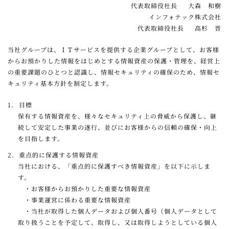
代表取締役社長 大森 和樹
インフォテック株式会社
代表取締役社長 高杉 晋
当社グループは、ＩＴサービスを提供する企業グループとして、お客様
からお預かりした情報をはじめとする情報資産の保護・管理を、経営上
の重要課題のひとつと認識し、情報セキュリティの確保のため、情報セ
キュリティ基本方針を制定します。
1．
目標
保有する情報資産を、様々なセキュリティ上の脅威から保護し、継
続して安定した事業の遂行、並びにお客様からの信頼の確保・向上
を目指します。
2．
重点的に保護する情報資産
当社における、「重点的に保護すべき情報資産」を以下に示しま
す。
・お客様からお預かりした重要な情報資産
・事業運営に係わる重要な情報資産
・当社が取得した個人データおよび個人番号（個人データとして
取り扱うことを予定して、取得し、又は取得しようとしている個人