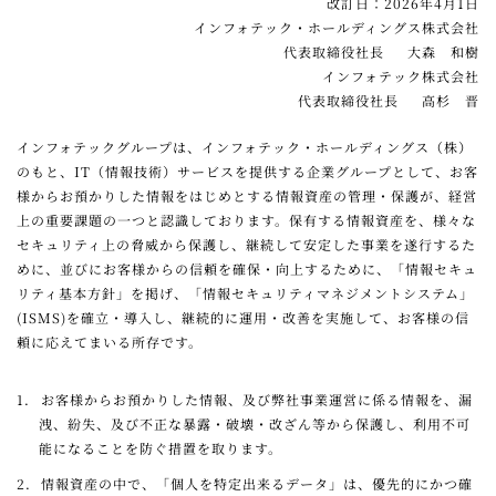
改訂日：2026年4月1日
インフォテック・ホールディングス株式会社
代表取締役社長 大森 和樹
インフォテック株式会社
代表取締役社長 高杉 晋
インフォテックグループは、インフォテック・ホールディングス（株）
のもと、IT（情報技術）サービスを提供する企業グループとして、お客
様からお預かりした情報をはじめとする情報資産の管理・保護が、経営
上の重要課題の一つと認識しております。保有する情報資産を、様々な
セキュリティ上の脅威から保護し、継続して安定した事業を遂行するた
めに、並びにお客様からの信頼を確保・向上するために、「情報セキュ
リティ基本方針」を掲げ、「情報セキュリティマネジメントシステム」
(ISMS)を確立・導入し、継続的に運用・改善を実施して、お客様の信
頼に応えてまいる所存です。
1．
お客様からお預かりした情報、及び弊社事業運営に係る情報を、漏
洩、紛失、及び不正な暴露・破壊・改ざん等から保護し、利用不可
能になることを防ぐ措置を取ります。
2．
情報資産の中で、「個人を特定出来るデータ」は、優先的にかつ確